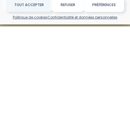
TOUT ACCEPTER
REFUSER
PRÉFÉRENCES
Politique de cookies
Confidentialité et données personnelles
FAIRE UNE DEMANDE DE DEVIS EN LIGNE
Automobile
Prévoyance
Collective santé /
Santé
prévoyance
Autres
Emprunteur
RC Professionnelle
Flotte
RC Professionnelle
Habitation
Décennale
Immeuble
RC Professionnelle
Mandataire
Locaux professionnels
Multirisque industrielle
L’ENTREPRISE
PARTENAIRES