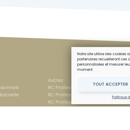
Notre site utilise des cookies
partenaires recueilleront ces
personnalisées et mesurer le
L’EN
moment.
Autres
Nous
TOUT ACCEPTER
sionnels
RC Professionnelle
Menti
dustrielle
RC Professionnelle Décennale
Confi
Politique 
RC Professionnelle Mandataire
Polit