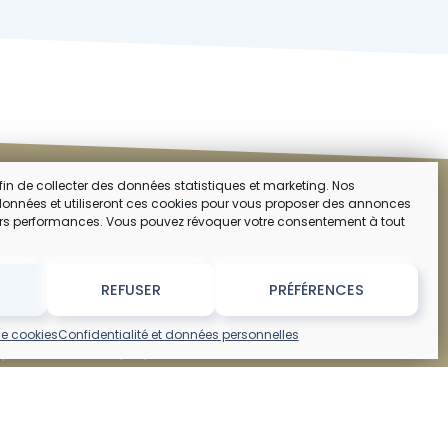
 afin de collecter des données statistiques et marketing. Nos
 données et utiliseront ces cookies pour vous proposer des annonces
urs performances. Vous pouvez révoquer votre consentement à tout
TREPRISE
PARTENAIRES
 contacter
Atlantas
REFUSER
PRÉFÉRENCES
ons légales
Camp-assur
dentialité
de cookies
Confidentialité et données personnelles
ique de cookies (EU)