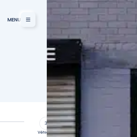
MENU
3
4
Véhicule
Formule